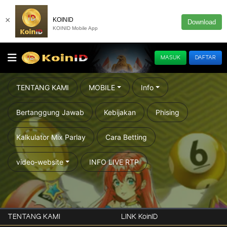
×
KOINID
Download
KOINID Mobile App
MASUK
DAFTAR
TENTANG KAMI
MOBILE
Info
Bertanggung Jawab
Kebijakan
Phising
Kalkulator Mix Parlay
Cara Betting
video-website
INFO LIVE RTP
TENTANG KAMI
LINK KoinID